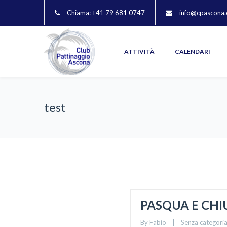
Chiama: +41 79 681 0747
info@cpascona.
–
–
ATTIVITÀ
CALENDARI
test
PASQUA E CHI
By 
Fabio
|
Senza categori