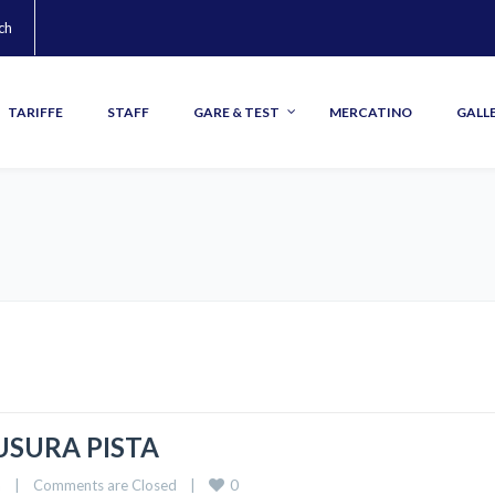
ch
–
–
–
–
TARIFFE
STAFF
GARE & TEST
MERCATINO
GALLE
USURA PISTA
0
a
|
Comments are Closed
|