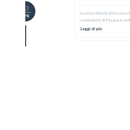
03
La pista Siberia di Ascona
APR
scolastiche di Pasqua é visi