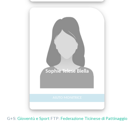
Sophie Telese Biella
AIUTO MONITRICE
G+S
:
Gioventù e Sport
FTP
:
Federazione Ticinese di Pattinaggio