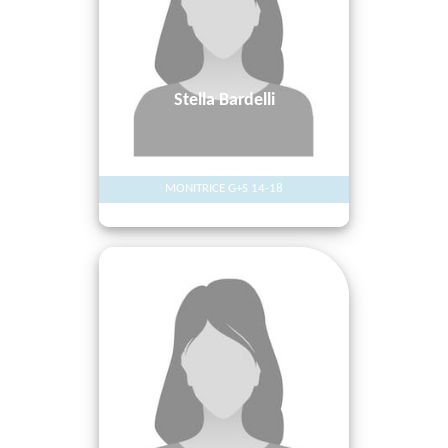
Stella Bardelli
MONITRICE G+S 14-18