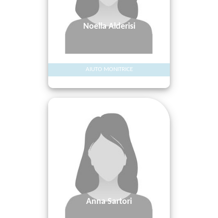
Noella Alderisi
AIUTO MONITRICE
Anna Sartori