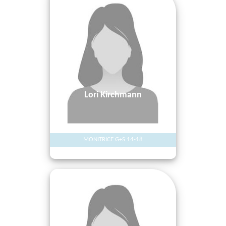
Lori Kirchmann
MONITRICE G+S 14-18