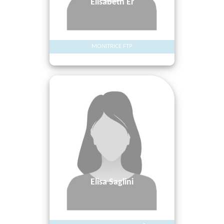
Elisabeth Er
MONITRICE FTP
Elisa Saglini