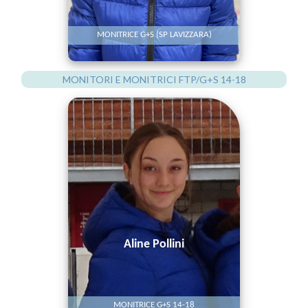
MONITRICE G+S (SP LAVIZZARA)
MONITORI E MONITRICI FTP/G+S 14-18
Aline Pollini
MONITRICE G+S 14-18