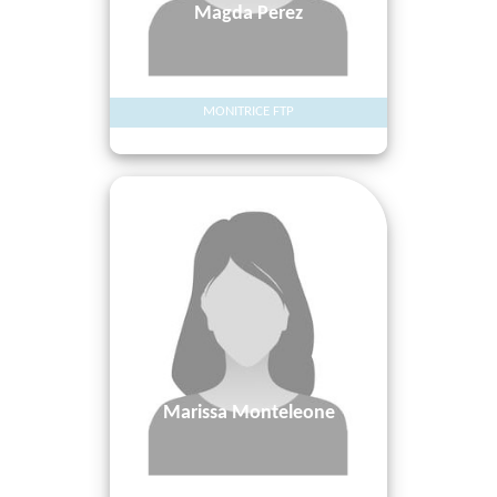
Magda Perez
MONITRICE FTP
Marissa Monteleone