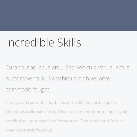
Incredible Skills
Curabitur ac lacus arcu. Sed vehicula varius lectus
auctor viverra. Nulla vehicula nibh vel ante
commodo feugiat.
Cras gravida arcu tincidunt, suscipit velit sed, porta sapien.
Maecenas a aliquam lectus. Vivamus consequat purus quis ligula
vestibulum, eget mattis ex fermentum. Donec placerat felis sit
amet venenatis faucibus.