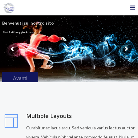
B
e
n
v
e
n
u
t
i
s
u
l
n
o
s
t
r
o
s
i
t
o
Club Pattinaggio Ascona
Avanti
Multiple Layouts
Curabitur ac lacus arcu. Sed vehicula varius lectus auctor
viverra. Vehicula nibh vel ante commodo feugiat. Nulla ut